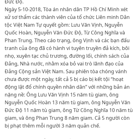
Đức Độ.
Ngày 5-10-2018, Tòa án nhân dân TP Hồ Chí Minh xét
xử sơ thẩm các thành viên của tổ chức Liên minh Dân
tộc Việt Nam Tự quyết gồm: Lưu Văn Vịnh, Nguyễn
Quốc Hoàn, Nguyễn Văn Đức Độ, Từ Công Nghĩa và
Phan Trung. Theo cáo trạng, ông Vịnh và các bạn đấu
tranh của ông đã có hành vi tuyên truyền đả kích, bôi
nhọ, xuyên tạc chủ trương, đường lối, chính sách của
Đảng, Nhà nước, nhằm xóa bỏ vai trò lãnh đạo của
Đảng Cộng sản Việt Nam. Sau phiên tòa chóng vánh
chưa được một ngày, tất cả 5 bị cáo bị kết tội “hoạt
động lật đổ chính quyền nhân dân” với những bản án
nặng nề: Ông Lưu Văn Vịnh 15 năm tù giam, ông
Nguyễn Quốc Hoàn 13 năm tù giam, ông Nguyễn Văn
Đức Độ 11 năm tù giam, ông Từ Công Nghĩa 10 năm tù
giam, và ông Phan Trung 8 năm giam. Cả 5 người còn
bị phạt thêm mỗi người 3 năm quản chế.