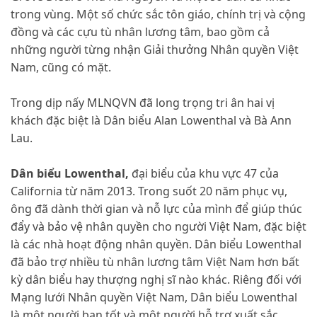
trong vùng. Một số chức sắc tôn giáo, chính trị và cộng
đồng và các cựu tù nhân lương tâm, bao gồm cả
những người từng nhận Giải thưởng Nhân quyền Việt
Nam, cũng có mặt.
Trong dịp nấy MLNQVN đã long trọng tri ân hai vị
khách đặc biệt là Dân biểu Alan Lowenthal và Bà Ann
Lau.
Dân biểu Lowenthal,
đại biểu của khu vực 47 của
California từ năm 2013. Trong suốt 20 năm phục vụ,
ông đã dành thời gian và nỗ lực của mình để giúp thúc
đẩy và bảo vệ nhân quyền cho người Việt Nam, đặc biệt
là các nhà hoạt động nhân quyền. Dân biểu Lowenthal
đã bảo trợ nhiều tù nhân lương tâm Việt Nam hơn bất
kỳ dân biểu hay thượng nghị sĩ nào khác. Riêng đối với
Mạng lưới Nhân quyền Việt Nam, Dân biểu Lowenthal
là một người bạn tốt và một người hỗ trợ xuất sắc