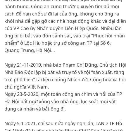
hành hung. Công an cũng thường xuyên tìm đủ mọi
cách để hạn chế sự đi lại của ông, không cho ông ra
khỏi nhà để gặp gỡ các nhà hoạt động khác và đại diện
của VP Cao ủy Nhân quyền Liên Hiệp Quốc. Nhiều lần
ông bị bị bắt vào đồn cảnh sát, vào trại “Phục hồi nhân
phẩm” ở Lộc Hà, hoặc trụ sở công an TP tại Số 6,
Quang Trung, Hà Nội…
Ngày 21-11-2019, nhà báo Phạm Chí Dũng, Chủ tịch Hội
Nhà Báo Độc lập bị bắt và truy tố về tội “sản xuất, tàng
trữ, phổ biến” tài liệu chống Nhà nước Cộng hòa xã hội
chủ nghĩa Việt Nam.
Ngày 23-5-2020, một toán công an chìm và nổi của TP
Hà Nội bất ngờ xông vào nhà ông, lục soát mọi vật
dụng cá nhân và bắt ông đi.
Ngày 5-1-2021, chỉ sau nửa ngày nghị án, TAND TP Hồ
Chí Minh đã tuyên nhà báo Phạm Chí Dũng 15 năm tù,