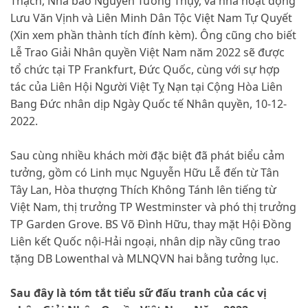
Thạch, Nhà báo Nguyễn Tường Thụy, và nhà hoạt động
Lưu Văn Vịnh và Liên Minh Dân Tộc Việt Nam Tự Quyết
(Xin xem phần thành tích đính kèm). Ông cũng cho biết
Lễ Trao Giải Nhân quyền Việt Nam năm 2022 sẽ được
tổ chức tại TP Frankfurt, Đức Quốc, cùng với sự hợp
tác của Liên Hội Người Việt Tỵ Nạn tại Cộng Hòa Liên
Bang Đức nhân dịp Ngày Quốc tế Nhân quyền, 10-12-
2022.
Sau cùng nhiều khách mời đặc biệt đã phát biểu cảm
tưởng, gồm có Linh mục Nguyễn Hữu Lễ đến từ Tân
Tây Lan, Hòa thượng Thích Không Tánh lên tiếng từ
Việt Nam, thị trưởng TP Westminster và phó thị trưởng
TP Garden Grove. BS Võ Đình Hữu, thay mặt Hội Đồng
Liên kết Quốc nội-Hải ngoại, nhân dịp nầy cũng trao
tặng DB Lowenthal và MLNQVN hai bằng tưởng lục.
Sau đây là tóm tắt tiểu sữ đấu tranh của các vị