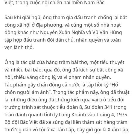
Việt, trong cuộc nội chiến hai miền Nam-Bắc.
Sau khi giải ngũ, ông tham gia đấu tranh chống lại bất
công xã hội ở địa phương, và cùng một số nhà hoạt
động khác như Nguyễn Xuân Nghĩa và Vũ Văn Hùng
tập hợp đấu tranh đòi dân chủ, nhân quyền và toàn
vẹn lãnh thổ.
Ông là tác giả của hàng trăm bài thơ, một tiểu thuyết
và nhiều bài báo, qua đó, ông đả kích sự bất công xã
hội, thiếu vắng công lý, và vi phạm nhân quyền.
Tác phẩm gây chấn động cả nước là tập hồi ký “Hố
chôn người ám ảnh”. Trong tác phẩm nầy, ông đã thuật
lại những điều ông đã chứng kiến qua vai trò tiểu đội
trưởng trinh sát thuộc tiểu đoàn 8, Sư đoàn 341 trong
trận đánh quanh tỉnh lỵ Long Khánh vào tháng 4, 1975.
Bộ đội Bắc Việt đã xả súng đại liên thảm sát hàng trăm
thường dân vô tội ở xã Tân Lập, bây giờ gọi là Xuân Lập,