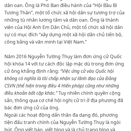
dân oan. Ông là Phó Ban điều hành của “Hội Bầu Bí
Tương Thân”, một tổ chức xã hội dân sự tương trợ của
những tù nhân lương tâm và dân oan. Ông là thành
viên của Hội Anh Em Dân Chủ, một tổ chức xã hội dân
sự có mục đích “xây dựng một xã hội dân chủ tiến bộ,
công bằng và văn minh tại Việt Nam.”
Năm 2016 Nguyễn Tường Thụy làm đơn ứng cử Quốc
hội khóa 14 với tư cách độc lập mặc dù trong đơn ứng
cử ông khẳng định rằng:
“Việc ứng cử vào Quốc hội
không có nghĩa là tôi chấp nhận sự lãnh đạo của Đảng
CSVN (thể hiện trong điều 4 Hiến pháp) cũng như những
điều khoản bất cập khác.”
Tuy nhiên chính quyền cộng
sản, thông qua cơ chế hội nghị cử tri ở địa phương đã
bác đơn ứng cử của ông.
Ngoài các hoạt động dấn thân đa dạng đó, phương
tiện đấu tranh chính của Nguyễn Tường Thụy là ngòi
bút. Ông viết báo, viết blog và là chủ trang blog và