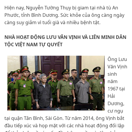
Hiện nay, Nguyễn Tường Thụy bị giam tại nhà tù An
Phước, tỉnh Bình Dương. Sức khỏe của ông càng ngày
càng suy giảm vì tuổi già và nhiều bệnh tật.
NHÀ HOẠT ĐỘNG LƯU VĂN VỊNH VÀ LIÊN MINH DÂN
TỘC VIỆT NAM TỰ QUYẾT
Ông Lưu
Văn Vịnh
sinh
năm
1967 tại
Hải
Dương,
cư ngụ
tại quận Tân Bình, Sài Gòn. Từ năm 2014, ông Vịnh bắt
đầu tiếp xúc và họp mặt với các nhà hoạt động đối lập