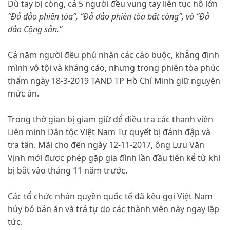
Dù tay bị còng, cả 5 người đều vung tay liên tục hô lớn
“Đả đảo phiên tòa”, “Đả đảo phiên tòa bất công”, và “Đả
đảo Cộng sản.”
Cả năm người đều phủ nhận các cáo buộc, khẳng định
mình vô tội và kháng cáo, nhưng trong phiên tòa phúc
thẩm ngày 18-3-2019 TAND TP Hồ Chí Minh giữ nguyên
mức án.
Trong thờ gian bị giam giữ để điều tra các thanh viên
Liên minh Dân tộc Việt Nam Tự quyết bị đánh đập và
tra tấn. Mãi cho đến ngày 12-11-2017, ông Lưu Văn
Vịnh mới được phép gặp gia đình lần đầu tiên kể từ khi
bị bắt vào tháng 11 năm trước.
Các tổ chức nhân quyền quốc tế đã kêu gọi Việt Nam
hủy bỏ bản án và trả tự do các thành viên này ngay lập
tức.