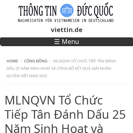
Skip to main content
viettin.de
☰ Menu
Main menu
HOME
CỘNG ĐỒNG
MLNQVN TỔ CHỨC TIẾP TÂN ĐÁNH
DẤU 25 NĂM SINH HOẠT VÀ CÔNG BỐ KẾT QUẢ GIẢI NHÂN
QUYỀN VIỆT NAM 2022
MLNQVN Tổ Chức
Tiếp Tân Đánh Dấu 25
Năm Sinh Hoạt và