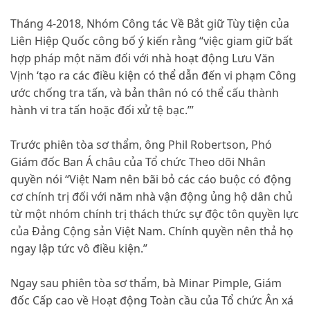
Tháng 4-2018, Nhóm Công tác Về Bắt giữ Tùy tiện của
Liên Hiệp Quốc công bố ý kiến rằng “việc giam giữ bất
hợp pháp một năm đối với nhà hoạt động Lưu Văn
Vịnh ‘tạo ra các điều kiện có thể dẫn đến vi phạm Công
ước chống tra tấn, và bản thân nó có thể cấu thành
hành vi tra tấn hoặc đối xử tệ bạc.’”
Trước phiên tòa sơ thẩm, ông Phil Robertson, Phó
Giám đốc Ban Á châu của Tổ chức Theo dõi Nhân
quyền nói “Việt Nam nên bãi bỏ các cáo buộc có động
cơ chính trị đối với năm nhà vận động ủng hộ dân chủ
từ một nhóm chính trị thách thức sự độc tôn quyền lực
của Đảng Cộng sản Việt Nam. Chính quyền nên thả họ
ngay lập tức vô điều kiện.”
Ngay sau phiên tòa sơ thẩm, bà Minar Pimple, Giám
đốc Cấp cao về Hoạt động Toàn cầu của Tổ chức Ân xá