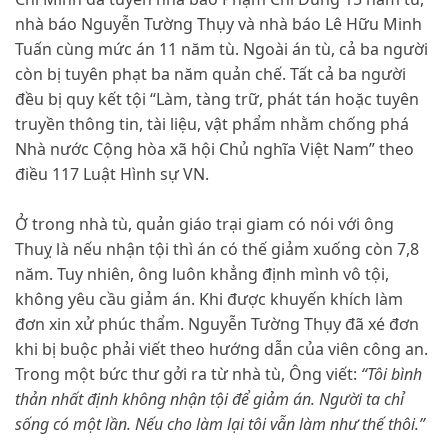
nhà báo Nguyễn Tường Thụy và nhà báo Lê Hữu Minh
Tuấn cùng mức án 11 năm tù. Ngoài án tù, cả ba người
còn bị tuyên phạt ba năm quản chế. Tất cả ba người
đều bị quy kết tội “Làm, tàng trữ, phát tán hoặc tuyên
truyền thông tin, tài liệu, vật phẩm nhằm chống phá
Nhà nước Cộng hòa xã hội Chủ nghĩa Việt Nam” theo
điều 117 Luật Hình sự VN.
Ở trong nhà tù, quản giáo trại giam có nói với ông
Thuỵ là nếu nhận tội thì án có thế giảm xuống còn 7,8
năm. Tuy nhiên, ông luôn khẳng định mình vô tội,
không yêu cầu giảm án. Khi được khuyến khích làm
đơn xin xử phúc thẩm. Nguyễn Tường Thụy đã xé đơn
khi bị buộc phải viết theo hướng dẫn của viên công an.
Trong một bức thư gởi ra từ nhà tù, Ông viết:
“Tôi bình
thản nhất định không nhận tội để giảm án. Người ta chỉ
sống có một lần. Nếu cho làm lại tôi vẫn làm như thế thôi.”