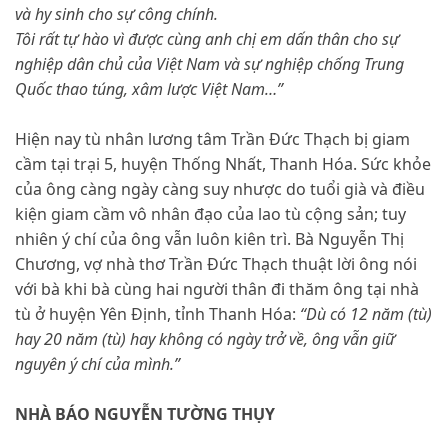
và hy sinh cho sự công chính.
Tôi rất tự hào vì được cùng anh chị em dấn thân cho sự
nghiệp dân chủ của Việt Nam và sự nghiệp chống Trung
Quốc thao túng, xâm lược Việt Nam…”
Hiện nay tù nhân lương tâm Trần Đức Thạch bị giam
cầm tại trại 5, huyện Thống Nhất, Thanh Hóa. Sức khỏe
của ông càng ngày càng suy nhược do tuổi già và điều
kiện giam cầm vô nhân đạo của lao tù cộng sản; tuy
nhiên ý chí của ông vẫn luôn kiên trì. Bà Nguyễn Thị
Chương, vợ nhà thơ Trần Đức Thạch thuật lời ông nói
với bà khi bà cùng hai người thân đi thăm ông tại nhà
tù ở huyện Yên Định, tỉnh Thanh Hóa:
“Dù có 12 năm (tù)
hay 20 năm (tù) hay không có ngày trở về, ông vẫn giữ
nguyên ý chí của mình.”
NHÀ BÁO NGUYỄN TƯỜNG THỤY