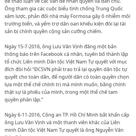
để thảo luận về các vấn đề nhân quyền và dân chủ.
Ông tham gia các cuộc biểu tình chống Trung Quốc
xâm lược, phản đối nhà máy Formosa gây ô nhiễm môi
trường biển, và yểm trợ dân oan khiếu kiện đòi lại tài
sản bị chính quyền cộng sản cưỡng chiếm.
Ngày 15-7-2016, ông Lưu Văn Vịnh đăng một bản
thông báo trên Facebook cá nhân, tuyên bố thành lập
tổ chức
Liên minh Dân tộc Việt Nam Tự quyết
với mục
đích đòi hỏi “ĐCSVN phải trao trả lại quyền dân tộc tự
quyết cho toàn dân, để người dân có toàn quyền chọn
lựa một thể chế chính trị mà mình muốn, bằng chính
thật sự lá phiếu của mình, trong một thể chế tam
quyền phân lập.”
Ngày 6-11-2016, Công an TP. Hồ Chí Minh bắt khẩn cấp
ông Lưu Văn Vịnh và một thanh viên khác của Liên
minh Dân tộc Việt Nam Tự quyết là ông Nguyễn Văn