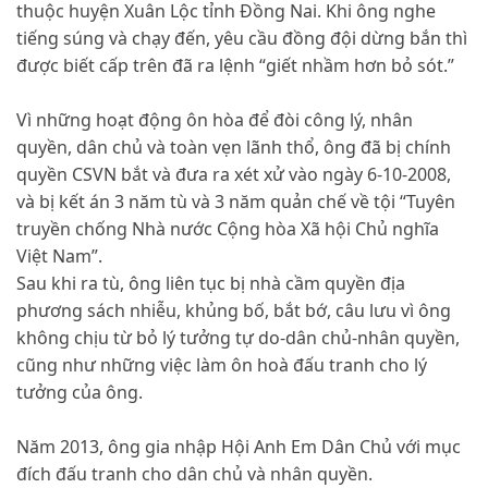
thuộc huyện Xuân Lộc tỉnh Đồng Nai. Khi ông nghe
tiếng súng và chạy đến, yêu cầu đồng đội dừng bắn thì
được biết cấp trên đã ra lệnh “giết nhầm hơn bỏ sót.”
Vì những hoạt động ôn hòa để đòi công lý, nhân
quyền, dân chủ và toàn vẹn lãnh thổ, ông đã bị chính
quyền CSVN bắt và đưa ra xét xử vào ngày 6-10-2008,
và bị kết án 3 năm tù và 3 năm quản chế về tội “Tuyên
truyền chống Nhà nước Cộng hòa Xã hội Chủ nghĩa
Việt Nam”.
Sau khi ra tù, ông liên tục bị nhà cầm quyền địa
phương sách nhiễu, khủng bố, bắt bớ, câu lưu vì ông
không chịu từ bỏ lý tưởng tự do-dân chủ-nhân quyền,
cũng như những việc làm ôn hoà đấu tranh cho lý
tưởng của ông.
Năm 2013, ông gia nhập Hội Anh Em Dân Chủ với mục
đích đấu tranh cho dân chủ và nhân quyền.