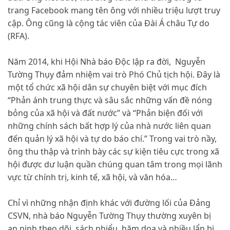
trang Facebook mang tên ông với nhiều triệu lượt truy
cập. Ông cũng là cộng tác viên của Đài Á châu Tự do
(RFA).
Năm 2014, khi Hội Nhà báo Độc lập ra đời, Nguyễn
Tường Thụy đảm nhiệm vai trò Phó Chủ tịch hội. Đây là
một tổ chức xã hội dân sự chuyên biệt với mục đích
“Phản ánh trung thực và sâu sắc những vấn đề nóng
bỏng của xã hội và đất nước” và “Phản biện đối với
những chính sách bất hợp lý của nhà nước liên quan
đến quản lý xã hội và tự do báo chí.” Trong vai trò nầy,
ông thu thập và trình bày các sự kiện tiêu cực trong xã
hội được dư luận quần chúng quan tâm trong mọi lãnh
vực từ chính trị, kinh tế, xã hội, và văn hóa…
Chỉ vì những nhận định khác với đường lối của Đảng
CSVN, nhà báo Nguyễn Tường Thụy thường xuyên bị
an ninh theo dõi, sách nhiểu, hăm dọa và nhiều lẩn bị