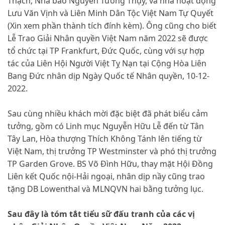
Thạch, Nhà báo Nguyễn Tường Thụy, và nhà hoạt động
Lưu Văn Vịnh và Liên Minh Dân Tộc Việt Nam Tự Quyết
(Xin xem phần thành tích đính kèm). Ông cũng cho biết
Lễ Trao Giải Nhân quyền Việt Nam năm 2022 sẽ được
tổ chức tại TP Frankfurt, Đức Quốc, cùng với sự hợp
tác của Liên Hội Người Việt Tỵ Nạn tại Cộng Hòa Liên
Bang Đức nhân dịp Ngày Quốc tế Nhân quyền, 10-12-
2022.
Sau cùng nhiều khách mời đặc biệt đã phát biểu cảm
tưởng, gồm có Linh mục Nguyễn Hữu Lễ đến từ Tân
Tây Lan, Hòa thượng Thích Không Tánh lên tiếng từ
Việt Nam, thị trưởng TP Westminster và phó thị trưởng
TP Garden Grove. BS Võ Đình Hữu, thay mặt Hội Đồng
Liên kết Quốc nội-Hải ngoại, nhân dịp nầy cũng trao
tặng DB Lowenthal và MLNQVN hai bằng tưởng lục.
Sau đây là tóm tắt tiểu sữ đấu tranh của các vị