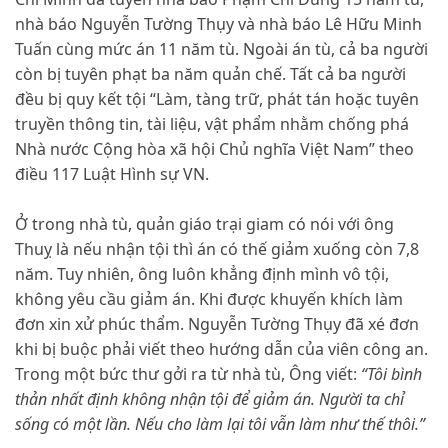
nhà báo Nguyễn Tường Thụy và nhà báo Lê Hữu Minh
Tuấn cùng mức án 11 năm tù. Ngoài án tù, cả ba người
còn bị tuyên phạt ba năm quản chế. Tất cả ba người
đều bị quy kết tội “Làm, tàng trữ, phát tán hoặc tuyên
truyền thông tin, tài liệu, vật phẩm nhằm chống phá
Nhà nước Cộng hòa xã hội Chủ nghĩa Việt Nam” theo
điều 117 Luật Hình sự VN.
Ở trong nhà tù, quản giáo trại giam có nói với ông
Thuỵ là nếu nhận tội thì án có thế giảm xuống còn 7,8
năm. Tuy nhiên, ông luôn khẳng định mình vô tội,
không yêu cầu giảm án. Khi được khuyến khích làm
đơn xin xử phúc thẩm. Nguyễn Tường Thụy đã xé đơn
khi bị buộc phải viết theo hướng dẫn của viên công an.
Trong một bức thư gởi ra từ nhà tù, Ông viết:
“Tôi bình
thản nhất định không nhận tội để giảm án. Người ta chỉ
sống có một lần. Nếu cho làm lại tôi vẫn làm như thế thôi.”