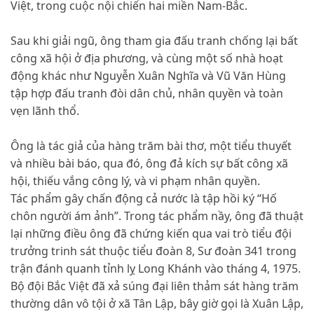
Việt, trong cuộc nội chiến hai miền Nam-Bắc.
Sau khi giải ngũ, ông tham gia đấu tranh chống lại bất
công xã hội ở địa phương, và cùng một số nhà hoạt
động khác như Nguyễn Xuân Nghĩa và Vũ Văn Hùng
tập hợp đấu tranh đòi dân chủ, nhân quyền và toàn
vẹn lãnh thổ.
Ông là tác giả của hàng trăm bài thơ, một tiểu thuyết
và nhiều bài báo, qua đó, ông đả kích sự bất công xã
hội, thiếu vắng công lý, và vi phạm nhân quyền.
Tác phẩm gây chấn động cả nước là tập hồi ký “Hố
chôn người ám ảnh”. Trong tác phẩm nầy, ông đã thuật
lại những điều ông đã chứng kiến qua vai trò tiểu đội
trưởng trinh sát thuộc tiểu đoàn 8, Sư đoàn 341 trong
trận đánh quanh tỉnh lỵ Long Khánh vào tháng 4, 1975.
Bộ đội Bắc Việt đã xả súng đại liên thảm sát hàng trăm
thường dân vô tội ở xã Tân Lập, bây giờ gọi là Xuân Lập,