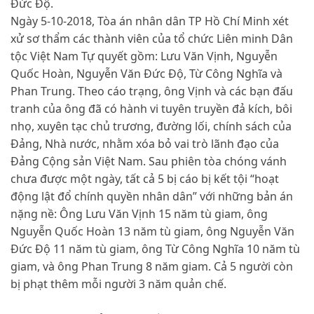
Đức Độ.
Ngày 5-10-2018, Tòa án nhân dân TP Hồ Chí Minh xét
xử sơ thẩm các thành viên của tổ chức Liên minh Dân
tộc Việt Nam Tự quyết gồm: Lưu Văn Vịnh, Nguyễn
Quốc Hoàn, Nguyễn Văn Đức Độ, Từ Công Nghĩa và
Phan Trung. Theo cáo trạng, ông Vịnh và các bạn đấu
tranh của ông đã có hành vi tuyên truyền đả kích, bôi
nhọ, xuyên tạc chủ trương, đường lối, chính sách của
Đảng, Nhà nước, nhằm xóa bỏ vai trò lãnh đạo của
Đảng Cộng sản Việt Nam. Sau phiên tòa chóng vánh
chưa được một ngày, tất cả 5 bị cáo bị kết tội “hoạt
động lật đổ chính quyền nhân dân” với những bản án
nặng nề: Ông Lưu Văn Vịnh 15 năm tù giam, ông
Nguyễn Quốc Hoàn 13 năm tù giam, ông Nguyễn Văn
Đức Độ 11 năm tù giam, ông Từ Công Nghĩa 10 năm tù
giam, và ông Phan Trung 8 năm giam. Cả 5 người còn
bị phạt thêm mỗi người 3 năm quản chế.