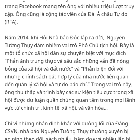
trang Facebook mang tên ông với nhiều triệu lượt truy
cập. Ông cũng là cộng tác viên của Đài Á châu Tự do
(RFA).
Năm 2014, khi Hội Nhà báo Độc lập ra đời, Nguyễn
Tường Thụy đảm nhiệm vai trò Phó Chủ tịch hội. Đây là
một tổ chức xã hội dân sự chuyên biệt với mục đích
“Phản ánh trung thực và sâu sắc những vấn đề nóng
bỏng của xã hội và đất nước” và “Phản biện đối với
những chính sách bất hợp lý của nhà nước liên quan
đến quản lý xã hội và tự do báo chí.” Trong vai trò nầy,
ông thu thập và trình bày các sự kiện tiêu cực trong xã
hội được dư luận quần chúng quan tâm trong mọi lãnh
vực từ chính trị, kinh tế, xã hội, và văn hóa…
Chỉ vì những nhận định khác với đường lối của Đảng
CSVN, nhà báo Nguyễn Tường Thụy thường xuyên bị
an ninh theo dõi, sách nhiểu, hăm dọa và nhiều lẩn bị