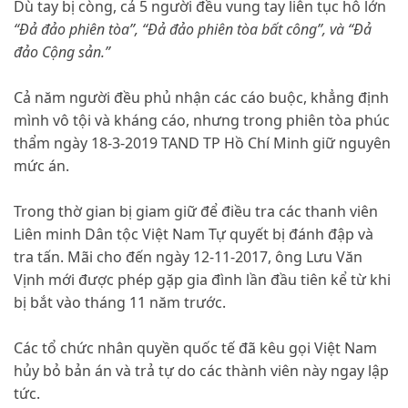
Dù tay bị còng, cả 5 người đều vung tay liên tục hô lớn
“Đả đảo phiên tòa”, “Đả đảo phiên tòa bất công”, và “Đả
đảo Cộng sản.”
Cả năm người đều phủ nhận các cáo buộc, khẳng định
mình vô tội và kháng cáo, nhưng trong phiên tòa phúc
thẩm ngày 18-3-2019 TAND TP Hồ Chí Minh giữ nguyên
mức án.
Trong thờ gian bị giam giữ để điều tra các thanh viên
Liên minh Dân tộc Việt Nam Tự quyết bị đánh đập và
tra tấn. Mãi cho đến ngày 12-11-2017, ông Lưu Văn
Vịnh mới được phép gặp gia đình lần đầu tiên kể từ khi
bị bắt vào tháng 11 năm trước.
Các tổ chức nhân quyền quốc tế đã kêu gọi Việt Nam
hủy bỏ bản án và trả tự do các thành viên này ngay lập
tức.