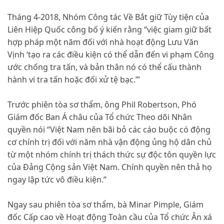
Tháng 4-2018, Nhóm Công tác Về Bắt giữ Tùy tiện của
Liên Hiệp Quốc công bố ý kiến rằng “việc giam giữ bất
hợp pháp một năm đối với nhà hoạt động Lưu Văn
Vịnh ‘tạo ra các điều kiện có thể dẫn đến vi phạm Công
ước chống tra tấn, và bản thân nó có thể cấu thành
hành vi tra tấn hoặc đối xử tệ bạc.’”
Trước phiên tòa sơ thẩm, ông Phil Robertson, Phó
Giám đốc Ban Á châu của Tổ chức Theo dõi Nhân
quyền nói “Việt Nam nên bãi bỏ các cáo buộc có động
cơ chính trị đối với năm nhà vận động ủng hộ dân chủ
từ một nhóm chính trị thách thức sự độc tôn quyền lực
của Đảng Cộng sản Việt Nam. Chính quyền nên thả họ
ngay lập tức vô điều kiện.”
Ngay sau phiên tòa sơ thẩm, bà Minar Pimple, Giám
đốc Cấp cao về Hoạt động Toàn cầu của Tổ chức Ân xá