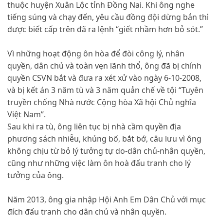
thuộc huyện Xuân Lộc tỉnh Đồng Nai. Khi ông nghe
tiếng súng và chạy đến, yêu cầu đồng đội dừng bắn thì
được biết cấp trên đã ra lệnh “giết nhầm hơn bỏ sót.”
Vì những hoạt động ôn hòa để đòi công lý, nhân
quyền, dân chủ và toàn vẹn lãnh thổ, ông đã bị chính
quyền CSVN bắt và đưa ra xét xử vào ngày 6-10-2008,
và bị kết án 3 năm tù và 3 năm quản chế về tội “Tuyên
truyền chống Nhà nước Cộng hòa Xã hội Chủ nghĩa
Việt Nam”.
Sau khi ra tù, ông liên tục bị nhà cầm quyền địa
phương sách nhiễu, khủng bố, bắt bớ, câu lưu vì ông
không chịu từ bỏ lý tưởng tự do-dân chủ-nhân quyền,
cũng như những việc làm ôn hoà đấu tranh cho lý
tưởng của ông.
Năm 2013, ông gia nhập Hội Anh Em Dân Chủ với mục
đích đấu tranh cho dân chủ và nhân quyền.