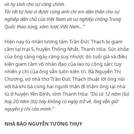
và hy sinh cho sự công chính.
Tôi rất tự hào vì được cùng anh chị em dấn thân cho sự
nghiệp dân chủ của Việt Nam và sự nghiệp chống Trung
Quốc thao túng, xâm lược Việt Nam…”
Hiện nay tù nhân lương tâm Trần Đức Thạch bị giam
cầm tại trại 5, huyện Thống Nhất, Thanh Hóa. Sức khỏe
của ông càng ngày càng suy nhược do tuổi già và điều
kiện giam cầm vô nhân đạo của lao tù cộng sản; tuy
nhiên ý chí của ông vẫn luôn kiên trì. Bà Nguyễn Thị
Chương, vợ nhà thơ Trần Đức Thạch thuật lời ông nói
với bà khi bà cùng hai người thân đi thăm ông tại nhà
tù ở huyện Yên Định, tỉnh Thanh Hóa:
“Dù có 12 năm (tù)
hay 20 năm (tù) hay không có ngày trở về, ông vẫn giữ
nguyên ý chí của mình.”
NHÀ BÁO NGUYỄN TƯỜNG THỤY