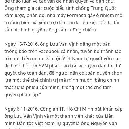
để thảo luận về các vấn đề nhân quyền và dân chủ.
Ông tham gia các cuộc biểu tình chống Trung Quốc
xâm lược, phản đối nhà máy Formosa gây ô nhiễm môi
trường biển, và yểm trợ dân oan khiếu kiện đòi lại tài
sản bị chính quyền cộng sản cưỡng chiếm.
Ngày 15-7-2016, ông Lưu Văn Vịnh đăng một bản
thông báo trên Facebook cá nhân, tuyên bố thành lập
tổ chức
Liên minh Dân tộc Việt Nam Tự quyết
với mục
đích đòi hỏi “ĐCSVN phải trao trả lại quyền dân tộc tự
quyết cho toàn dân, để người dân có toàn quyền chọn
lựa một thể chế chính trị mà mình muốn, bằng chính
thật sự lá phiếu của mình, trong một thể chế tam
quyền phân lập.”
Ngày 6-11-2016, Công an TP. Hồ Chí Minh bắt khẩn cấp
ông Lưu Văn Vịnh và một thanh viên khác của Liên
minh Dân tộc Việt Nam Tự quyết là ông Nguyễn Văn