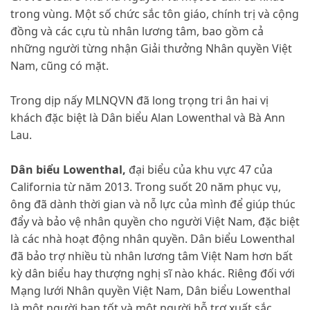
trong vùng. Một số chức sắc tôn giáo, chính trị và cộng
đồng và các cựu tù nhân lương tâm, bao gồm cả
những người từng nhận Giải thưởng Nhân quyền Việt
Nam, cũng có mặt.
Trong dịp nấy MLNQVN đã long trọng tri ân hai vị
khách đặc biệt là Dân biểu Alan Lowenthal và Bà Ann
Lau.
Dân biểu Lowenthal,
đại biểu của khu vực 47 của
California từ năm 2013. Trong suốt 20 năm phục vụ,
ông đã dành thời gian và nỗ lực của mình để giúp thúc
đẩy và bảo vệ nhân quyền cho người Việt Nam, đặc biệt
là các nhà hoạt động nhân quyền. Dân biểu Lowenthal
đã bảo trợ nhiều tù nhân lương tâm Việt Nam hơn bất
kỳ dân biểu hay thượng nghị sĩ nào khác. Riêng đối với
Mạng lưới Nhân quyền Việt Nam, Dân biểu Lowenthal
là một người bạn tốt và một người hỗ trợ xuất sắc