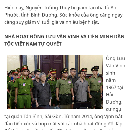
Hiện nay, Nguyễn Tường Thụy bị giam tại nhà tù An
Phước, tỉnh Bình Dương. Sức khỏe của ông càng ngày
càng suy giảm vì tuổi già và nhiều bệnh tật.
NHÀ HOẠT ĐỘNG LƯU VĂN VỊNH VÀ LIÊN MINH DÂN
TỘC VIỆT NAM TỰ QUYẾT
Ông Lưu
Văn Vịnh
sinh
năm
1967 tại
Hải
Dương,
cư ngụ
tại quận Tân Bình, Sài Gòn. Từ năm 2014, ông Vịnh bắt
đầu tiếp xúc và họp mặt với các nhà hoạt động đối lập