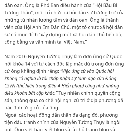
dân oan. Ông là Phó Ban điều hành của “Hội Bầu Bí
Tương Thân”, một tổ chức xã hội dân sự tương trợ của
những tù nhân lương tâm và dân oan. Ông là thành
viên của Hội Anh Em Dân Chủ, một tổ chức xã hội dân
sự có mục đích “xây dựng một xã hội dân chủ tiến bộ,
công bằng và văn minh tại Việt Nam.”
Năm 2016 Nguyễn Tường Thụy làm đơn ứng cử Quốc
hội khóa 14 với tư cách độc lập mặc dù trong đơn ứng
cử ông khẳng định rằng:
“Việc ứng cử vào Quốc hội
không có nghĩa là tôi chấp nhận sự lãnh đạo của Đảng
CSVN (thể hiện trong điều 4 Hiến pháp) cũng như những
điều khoản bất cập khác.”
Tuy nhiên chính quyền cộng
sản, thông qua cơ chế hội nghị cử tri ở địa phương đã
bác đơn ứng cử của ông.
Ngoài các hoạt động dấn thân đa dạng đó, phương
tiện đấu tranh chính của Nguyễn Tường Thụy là ngòi
bút. Ông viết báo, viết blog và là chủ trang blog và