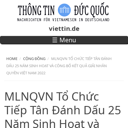
Skip to main content
viettin.de
☰ Menu
Main menu
HOME
CỘNG ĐỒNG
MLNQVN TỔ CHỨC TIẾP TÂN ĐÁNH
DẤU 25 NĂM SINH HOẠT VÀ CÔNG BỐ KẾT QUẢ GIẢI NHÂN
QUYỀN VIỆT NAM 2022
MLNQVN Tổ Chức
Tiếp Tân Đánh Dấu 25
Năm Sinh Hoạt và