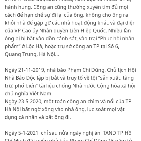
hành hung. Công an cũng thường xuyên tìm đủ mọi
cách để hạn chế sự đi lại của ông, không cho ông ra
khỏi nhà để gặp gỡ các nhà hoạt động khác và đại diện
của VP Cao ủy Nhân quyền Liên Hiệp Quốc. Nhiều lần
ông bị bị bắt vào đồn cảnh sát, vào trại “Phục hồi nhân
phẩm” ở Lộc Hà, hoặc trụ sở công an TP tại Số 6,
Quang Trung, Hà Nội…
Ngày 21-11-2019, nhà báo Phạm Chí Dũng, Chủ tịch Hội
Nhà Báo Độc lập bị bắt và truy tố về tội “sản xuất, tàng
trữ, phổ biến” tài liệu chống Nhà nước Cộng hòa xã hội
chủ nghĩa Việt Nam.
Ngày 23-5-2020, một toán công an chìm và nổi của TP
Hà Nội bất ngờ xông vào nhà ông, lục soát mọi vật
dụng cá nhân và bắt ông đi.
Ngày 5-1-2021, chỉ sau nửa ngày nghị án, TAND TP Hồ
Chí Minh đã tuyên nhà báo Phạm Chí Dũng 15 năm tù,